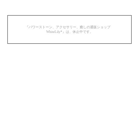
『パワーストーン、アクセサリー、癒しの通販ショップ
WhiteLily*』は、休止中です。